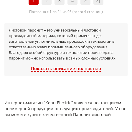
1
2
3
4
>
>|
Показано с 1 по 24 из 93 (всего 4 страниц)
Листовой паронит – это универсальный листовой
прокладочный материал, который применяют для
изготовления уплотнительных прокладок и техпластин в
ответственных узлах промышленного оборудования.
Благодаря особой структуре и технологии производства
паронит можно использовать в самых сложных условиях
эксплуатации.
Показать описание полностью
Выпускается паронит толщиной до 6 мм и размером листов
1000х1000 мм, различных видов и марок по ГОСТ 481-80. Этот
стандарт регламентирует технические условия для всех
марок паронита и гарантирует стабильность характеристик
от партии к партии. На сайте представлены наиболее
востребованные размеры, но собственные
Интернет-магазин “Kehu Electric” является поставщиком
производственные мощности позволяют обеспечить
полимерной продукции от ведущих производителей. У нас
изготовление листов под заказ. Если вам требуются
вы можете купить качественный Паронит листовой
нестандартные габариты, толщина или раскрой, мы готовы
предложить индивидуальное решение. Для уточнения
деталей оформите заказ через сайт или свяжитесь с