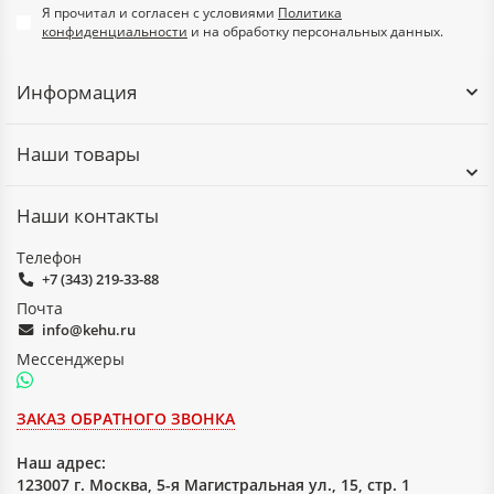
Я прочитал и согласен с условиями
температуре 150 °C
Политика
конфиденциальности
и на обработку персональных данных.
в течение 5 ч
– масло МК-8 при
—
—
15
13
—
—
Информация
температуре 100 °C
в течение 5 ч
– топливо ТС-1 при
—
—
14
12
—
—
Наши товары
температуре 200 °C
в течение 5 ч
Наши контакты
– едким кали
—
—
—
—
—
19
концентрации 450
Телефон
г/дм³ при
+7 (343) 219-33-88
температуре 100 °C
Почта
в течение 5 ч
info@kehu.ru
4. Уменьшение массы в жидких средах, %, не более:
Мессенджеры
– 10 % -ной азотной
—
—
—
30
—
—
кислоте по ГОСТ
ЗАКАЗ ОБРАТНОГО ЗВОНКА
4461 при
температуре
Наш адрес:
(100±5) °C в
123007 г. Москва, 5-я Магистральная ул., 15, стр. 1
течение 5 ч