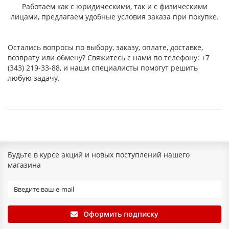
Работаем как с юридическими, так и с физическими
Наименование
лицами, предлагаем удобные условия заказа при покупке.
показателя
ПОН
ПМБ
ПМБ-1
ПК
ПА
ПЭ
1. Плотность, г/см³
1,6-
1,5-
1,5-2,0
2,0-
1,9-
1,6-
2,0
2,0
2,5
2,5
2,0
Остались вопросы по выбору, заказу, оплате, доставке,
возврату или обмену? Свяжитесь с нами по телефону: +7
2. Условная
9,0
14
20
10
—
8
(343) 219-33-88, и наши специалисты помогут решить
прочность при
(90)
(140)
(200)
(100)
(80)
любую задачу.
разрыве в
поперечном
направлении, МПа
(кгс/см²), не менее
3. Увеличение массы в жидких средах, %, не более:
– вода при
14
—
—
—
—
—
температуре 100 °C
Будьте в курсе акций и новых поступлений нашего
в течение 5 ч
магазина
– керосин при
40
10-
—
—
8-
—
температуре 23 °C
24
21
в течение 5 ч
Оформить подписку
– масло МС-20 или
23
15
25
15
28
—
МК-22 при