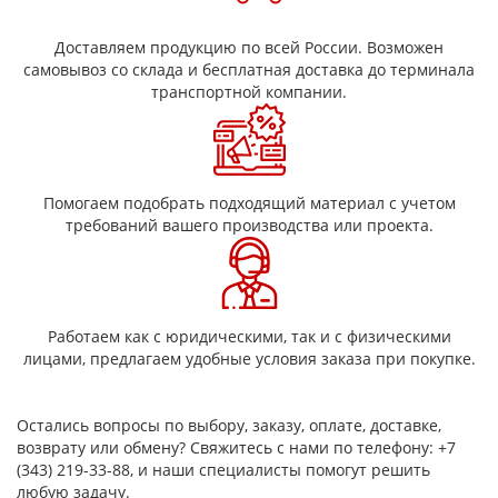
высокая электрическая прочность и надежная
изоляция
Доставляем продукцию по всей России. Возможен
термостойкость до 155°C
самовывоз со склада и бесплатная доставка до терминала
устойчивость к влаге, маслам и химическим
транспортной компании.
воздействиям
высокая прочность на разрыв и износостойкость
гибкость и удобство при монтаже
длительный срок службы
Помогаем подобрать подходящий материал с учетом
требований вашего производства или проекта.
Ключевые особенности
стеклолакоткани ЛСП
равномерная лаковая пропитка по всей структуре
материала
Работаем как с юридическими, так и с физическими
высокая стойкость к электрическому пробою
лицами, предлагаем удобные условия заказа при покупке.
низкое водопоглощение
устойчивость к вибрациям и механическим нагрузкам
стабильность параметров при длительной
эксплуатации
Остались вопросы по выбору, заказу, оплате, доставке,
хорошая технологичность (легко режется,
возврату или обмену? Свяжитесь с нами по телефону: +7
укладывается, формуется)
(343) 219-33-88, и наши специалисты помогут решить
любую задачу.