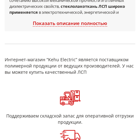
сочетанию высокой механической прочности и отличных
диэлектрических свойств,
стеклолакоткань ЛСП широко
применяется
в электротехнической, энергетической и
промышленной сферах.
Показать описание полностью
Материал отличается высокой термостойкостью (класс
нагревостойкости
F
— до
155°C
), устойчивостью к
воздействию влаги, масел, растворителей и агрессивных
сред.
Стеклолакоткань ЛСП
сохраняет стабильные
эксплуатационные характеристики при длительной работе в
условиях повышенных температур и электрических
Интернет-магазин “Kehu Electric” является поставщиком
нагрузок, что делает её надежным решением для изоляции
полимерной продукции от ведущих производителей. У нас
ответственных узлов оборудования.
вы можете купить качественный ЛСП
Стеклолакоткань ЛСП используется
для изоляции
обмоток электродвигателей, генераторов и
трансформаторов, а также в качестве межслойной, пазовой и
корпусной изоляции.
Материал подходит
для изготовления
электроизоляционных деталей и композитов, применяемых
в машиностроении и приборостроении.
Поддерживаем складской запас для оперативной отгрузки
продукции.
Преимущества стеклолакоткани
ЛСП