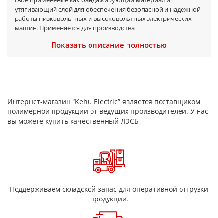
свое применение как бандажирующий материал и
утягивающий слой для обеспечения безопасной и надежной
работы низковольтных и высоковольтных электрических
машин. Применяется для производства
электроизоляционных обмоток проводов. Кроме того, она
Показать описание полностью
подходит для теплоизоляции трубопроводов небольшого
диаметра. Некоторые виды стеклоленты используют в
производстве некрупных стеклопластиковых изделий и
деталей.
Стеклоленту ЛЭСБ можно использовать в диапазоне
температур от -50ºС до +180ºС. Стандартная толщина от 0,08
Интернет-магазин “Kehu Electric” является поставщиком
до 0,2 мм, ширина от 10 мм и больше. Предельные
полимерной продукции от ведущих производителей. У нас
отклонения от размеров ленты должны быть ± 2 мм по
вы можете купить качественный ЛЭСБ
ширине рулона и ± 0,025 мм по толщине. Гарантийный срок
хранения при соблюдении условий транспортирования и
хранения - 12 месяцев со дня изготовления.
Основные технические
характеристики стеклоленты марки
ЛЭСБ
Поддерживаем складской запас для оперативной отгрузки
продукции.
Наименование показателя
Ед.
Стеклолента ЛЭСБ
изм.