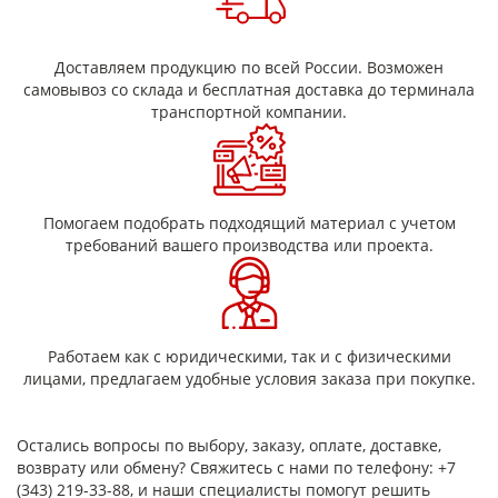
Толщина
мм
0,1; 0,15; 0,20
Ширина
мм
10, 15, 20, 25, 30,
Доставляем продукцию по всей России. Возможен
35, 40, 50
самовывоз со склада и бесплатная доставка до терминала
Число нитей основы
шт
46-104
транспортной компании.
Линейная плотность
г/100
240-1050
м
Разрывная нагрузка по
Н
589 (60) - 2256 (230)
основе, не менее
(кгс)
Помогаем подобрать подходящий материал с учетом
Длина ленты в рулоне
м
100
требований вашего производства или проекта.
Работаем как с юридическими, так и с физическими
лицами, предлагаем удобные условия заказа при покупке.
Остались вопросы по выбору, заказу, оплате, доставке,
возврату или обмену? Свяжитесь с нами по телефону: +7
(343) 219-33-88, и наши специалисты помогут решить