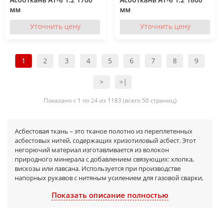
мм
мм
Уточнить цену
Уточнить цену
1
2
3
4
5
6
7
8
9
>
>|
Показано с 1 по 24 из 1183 (всего 50 страниц)
Асбестовая ткань – это тканое полотно из переплетенных
асбестовых нитей, содержащих хризотиловый асбест. Этот
негорючий материал изготавливается из волокон
природного минерала с добавлением связующих: хлопка,
вискозы или лавсана. Используется при производстве
напорных рукавов с нитяным усилением для газовой сварки,
выполнения специфических задач с дополнительным
Показать описание полностью
применением силиконового клея-герметика и в прочих
сферах. Осуществляем продажу материала оптом и в
розницу.