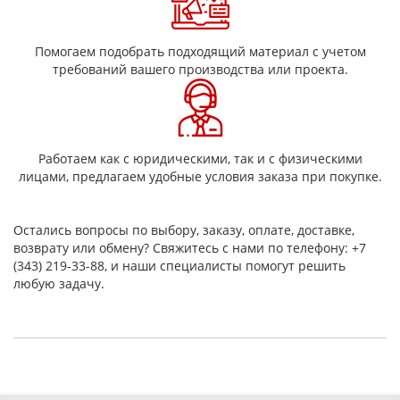
подтвержденными характеристиками.
Технические характеристики
асбестовой ткани
Помогаем подобрать подходящий материал с учетом
требований вашего производства или проекта.
Марка
Толщина,
Поверхностная
ткани
мм
Где применяется
плотность, г/м²
Работаем как с юридическими, так и с физическими
АТ-1
1,6
Изготовление
1000 ± 100
лицами, предлагаем удобные условия заказа при покупке.
изделий
промышленной
АТ-2
1,7
1050 ± 100
техники
Остались вопросы по выбору, заказу, оплате, доставке,
(прорезиненные
возврату или обмену? Свяжитесь с нами по телефону: +7
набивки, рукава,
АТ-3
2,5
1200 ± 150
прокладочные
(343) 219-33-88, и наши специалисты помогут решить
кольца, манжеты),
любую задачу.
производство
АТ-4
3,1
1475 ± 225
асботекстолитов,
асбопластиков; в
качестве
АТ-5
2,2
1350 ± 100
теплоизоляционного
материала