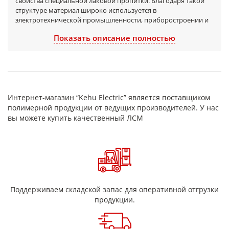
свойства специальной лаковой пропитки. Благодаря такой
структуре материал широко используется в
электротехнической промышленности, приборостроении и
ремонте электрооборудования.
Показать описание полностью
Материал изготавливается
на основе стеклоткани с
равномерной пропиткой электроизоляционным лаком, что
обеспечивает стабильные эксплуатационные
характеристики даже при длительной работе в условиях
повышенных температур и нагрузок.
Стеклолакоткань
ЛСМ-125
относится к классу нагревостойкости
F (до 155°C)
,
Интернет-магазин “Kehu Electric” является поставщиком
что делает её оптимальным решением для изоляции узлов,
полимерной продукции от ведущих производителей. У нас
подверженных нагреву.
вы можете купить качественный ЛСМ
Технические характеристики
Марка:
ЛСМ-125
Толщина:
обычно от 0,10 до 0,20 мм
Класс нагревостойкости:
F (до 155°C)
Поддерживаем складской запас для оперативной отгрузки
Высокая электрическая прочность
продукции.
Плотность и равномерность пропитки
Низкое водопоглощение