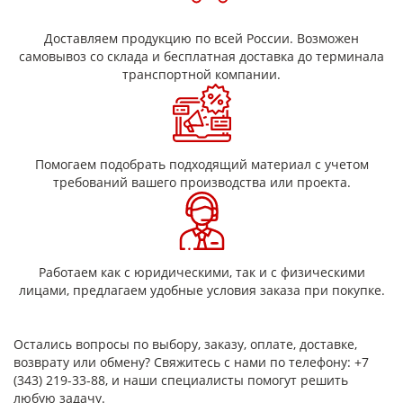
Области применения
Доставляем продукцию по всей России. Возможен
Изоляция обмоток электродвигателей и генераторов
самовывоз со склада и бесплатная доставка до терминала
Производство и ремонт трансформаторов
транспортной компании.
Межслойная и пазовая изоляция
Изоляция кабельно-проводниковой продукции
Использование в электрических щитах и
распределительных устройствах
Помогаем подобрать подходящий материал с учетом
требований вашего производства или проекта.
Преимущества стеклолакоткани
ЛСМ-125
Устойчивость к старению и воздействию агрессивных
сред
Работаем как с юридическими, так и с физическими
Сохранение свойств при длительной эксплуатации
лицами, предлагаем удобные условия заказа при покупке.
Гибкость и удобство монтажа
Высокая адгезия лакового слоя
Надежная защита от пробоя
Остались вопросы по выбору, заказу, оплате, доставке,
возврату или обмену? Свяжитесь с нами по телефону: +7
(343) 219-33-88, и наши специалисты помогут решить
любую задачу.