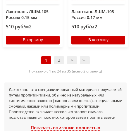
Лакоткань ЛШМ-105
Лакоткань ЛШМ-105
Россия 0.15 мм
Россия 0.17 мм
510 руб/м2
510 руб/м2
В корзину
В корзину
1
2
>
>|
Показано с 1 по 24 из 35 (всего 2 страниц)
Лакоткань - это специализированный материал, получаемый
путем пропитки ткани, обычно из натуральных или
синтетических волокон ( капрона или шелка ), специальными
смолами, лаками или полимерными пропитками.
Производство включает несколько этапов: сначала
подготавливается полотно, которое затем пропитывается
смолой, что придает ему необходимые свойства. В
Показать описание полностью
результате получается рулонный материал, который