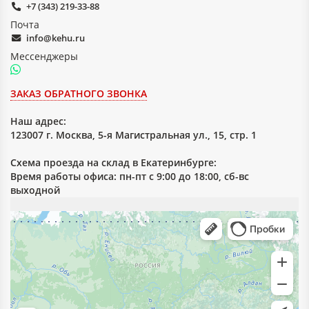
~0,01; -0,02
+7 (343) 219-33-88
0,15
30
22
22
0,10
~0,01
24
17
17
Почта
ЛКМС
0,12
+0,02-0,01
25
18
18
info@kehu.ru
0,15
+0,01-0,02
30
22
22
Мессенджеры
0,10
~0,01
24
17
17
ЛШМ
0,12
+0,02-0,01
25
18
18
0,15
+0,01-0,02
30
22
22
ЗАКАЗ ОБРАТНОГО ЗВОНКА
0,10
~0,01
24
17
17
ЛШМС
0,12
+0,02-0,01
25
18
18
Наш адрес:
0,15
+0,01-0,02
30
22
22
123007 г. Москва, 5-я Магистральная ул., 15, стр. 1
Схема проезда на склад в Екатеринбурге:
Время работы офиса: пн-пт с 9:00 до 18:00, сб-вс
выходной