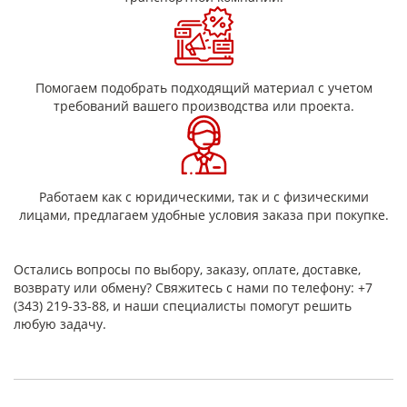
Устойчивость к ультрафиолету: Некоторые виды
тканей защищены от выцветания под воздействием
солнечных лучей.
Помогаем подобрать подходящий материал с учетом
Среди основных свойств можно выделить ее отличную
требований вашего производства или проекта.
термостойкость, что позволяет использовать ее в условиях
высоких температур. Кроме того, благодаря своей
прочности и устойчивости к воздействию агрессивных сред,
обеспечивает надежную эксплуатацию в самых различных
условиях.
Работаем как с юридическими, так и с физическими
Таким образом, лакоткань электроизоляционная является
лицами, предлагаем удобные условия заказа при покупке.
универсальным материалом, который находит применение
в самых разных отраслях благодаря своим уникальным
свойствам и широким возможностям использования.
Остались вопросы по выбору, заказу, оплате, доставке,
Лакаткани производятся и имеют состав и свойства в
возврату или обмену? Свяжитесь с нами по телефону: +7
соответствии с ГОСТ 28034
(343) 219-33-88, и наши специалисты помогут решить
любую задачу.
Класс
Марка
Толщина, мм
Композиция
нагревостойкос