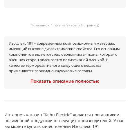
Показано с 1 по 9 из 9 (всего 1 страниц)
Изофлекс 191 – современный композиционный материал,
имеющий высокие диэлектрические свойства. Его основным
компонентом является стекловолокнистая ткань, которая с
внешних сторон оклеивается полиэфирной пленкой. В
качестве термореактивного связующего вещества
применяются эпоксидно-каучуковые составы.
Отличаясь великолепной термостойкостью, материал
Показать описание полностью
способен выдерживать нагрев до +155 градусов. Он обладает
хорошими механическими показателями, не имеет запаха и
абсолютно экологически безвреден.
Как правило, Изофлекс 191 используется для пазовой
изоляции низковольтных электрических машин и двигателей
Интернет-магазин “Kehu Electric” является поставщиком
(класс нагревостойкости F), а также широко применяется в
полимерной продукции от ведущих производителей. У нас
качестве межслойных прокладок (в качестве надежного
вы можете купить качественный Изофлекс 191
диэлектрика также применяют текстолит). Кроме того,