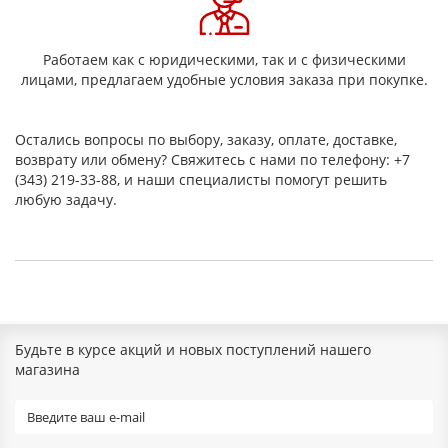
- после
перегиба
Удельная
Н/
140
140
140
140
140
Работаем как с юридическими, так и с физическими
разрушающая
см
100
100
100
100
100
лицами, предлагаем удобные условия заказа при покупке.
нагрузка при
растяжении в
исходном
Остались вопросы по выбору, заказу, оплате, доставке,
состоянии, не
менее:
возврату или обмену? Свяжитесь с нами по телефону: +7
- в продольном
(343) 219-33-88, и наши специалисты помогут решить
направлении
любую задачу.
- в поперечном
направлении
Относительное
%
3
3
3
3
3
удлинение при
2
2
2
2
2
разрыве в
исходном
состоянии, не
менее
Будьте в курсе акций и новых поступлений нашего
- в продольном
магазина
направлении
- в поперечном
направлении