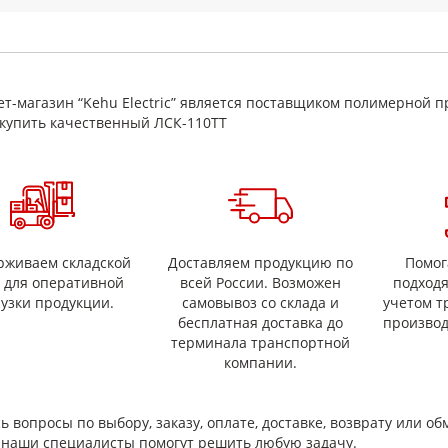
электродвигатели и генераторы (изоляционные слои, бандажирование,
трансформаторы, дроссели, катушки и другие намоточные изделия;
электроаппаратура и электротехнические узлы, где требуется усилени
производственные и ремонтные работы.
имущества
т-магазин “Kehu Electric” является поставщиком полимерной п
соответствие ТУ 16‑91 И02.0168.001;
купить качественный ЛСК-110ТТ
электроизоляционное назначение для изоляционных систем;
применимость в узлах с тепловой нагрузкой (показатели — по ТУ/паспо
удобный рулонный формат;
подбор типоразмеров под задачу (ширина/толщина/длина рулона).
 выбрать
одбора обычно указывают ширину, толщину, длину рулона, способ при
рживаем складской
Доставляем продукцию по
Помог
с для оперативной
всей России. Возможен
подход
рузки продукции.
самовывоз со склада и
учетом т
бесплатная доставка до
производ
терминала транспортной
компании.
ь вопросы по выбору, заказу, оплате, доставке, возврату или об
и наши специалисты помогут решить любую задачу.