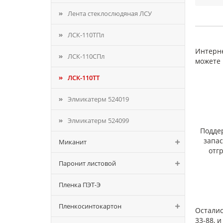
Лента стеклослюдяная ЛСУ
ЛСК-110ТПл
Пре
Интерне
ЛСК-110СПл
можете 
ЛСК-110ТТ
Элмикатерм 524019
Как
Элмикатерм 524099
Для п
Подде
запа
Миканит
отг
Паронит листовой
Пленка ПЭТ-Э
Пленкосинтокартон
Осталис
33-88, 