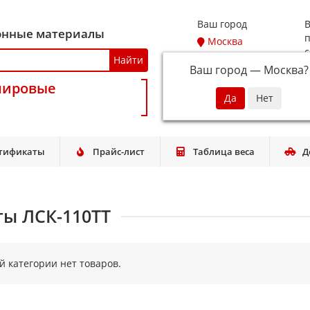
Ваш город
В
онные материалы
п
Москва
с
Найти
Ваш город —
Москва
?
мировые
T
тификаты
Прайс-лист
Таблица веса
Д
ты ЛСК-110ТТ
ой категории нет товаров.