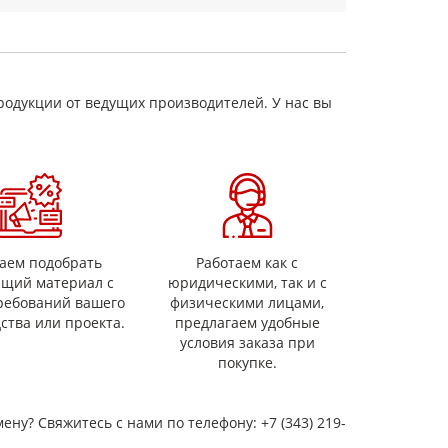
 изоляция элементов обмоток);
е/восстановление изоляции;
родукции от ведущих производителей. У нас вы
рту);
менения и требования к документации на партию.
аем подобрать
Работаем как с
ящий материал с
юридическими, так и с
ребований вашего
физическими лицами,
ства или проекта.
предлагаем удобные
условия заказа при
покупке.
мену? Свяжитесь с нами по телефону: +7 (343) 219-