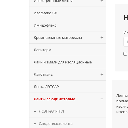
Изоляционные ленты
Изофлекс 191
Н
Имидофлекс
И
Кремнеземные материалы
Лавитерм
Лаки и эмали для изоляционные
Лакоткань
Лента ЛЭТСАР
Лент
Ленты слюдинитовые
приме
изоля
ЛСЭП-934-ТПЛ
и тепл
Обл
Слюдопластолента