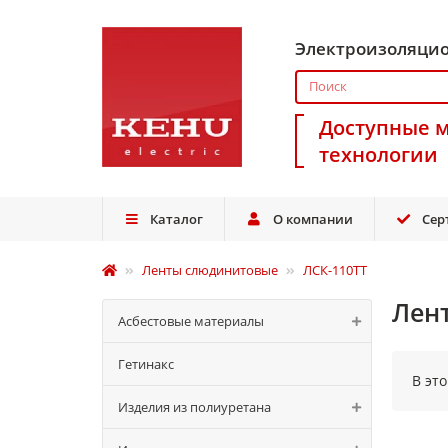
Электроизоляци
Доступные 
технологии
Каталог
О компании
Сер
Ленты слюдинитовые
ЛСК-110ТТ
Лен
Асбестовые материалы
Гетинакс
В эт
Изделия из полиуретана