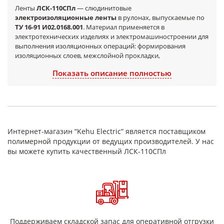
Ленты
ЛСК‑110СПл
— слюдинитовые
электроизоляционные ленты
в рулонах, выпускаемые по
ТУ 16‑91 И02.0168.001
. Материал применяется в
электротехнических изделиях и электромашиностроении для
выполнения изоляционных операций: формирования
изоляционных слоев, межслойной прокладки,
бандажирования и локальной защиты элементов,
Показать описание полностью
работающих под электрической и тепловой нагрузкой. Лента
подходит как для производства, так и для ремонтных работ.
Область применения
электродвигатели и генераторы (изоляционные слои,
бандажирование, ремонтные операции);
Интернет-магазин “Kehu Electric” является поставщиком
трансформаторы, дроссели, катушки и другие
полимерной продукции от ведущих производителей. У нас
намоточные изделия;
вы можете купить качественный ЛСК-110СПл
электроаппаратура и электротехнические узлы, где
требуется разделение токоведущих частей;
восстановление и усиление изоляции при ремонте.
Преимущества
поставка по ТУ 16‑91 И02.0168.001;
электроизоляционное назначение для изоляционных
систем;
Поддерживаем складской запас для оперативной отгрузки