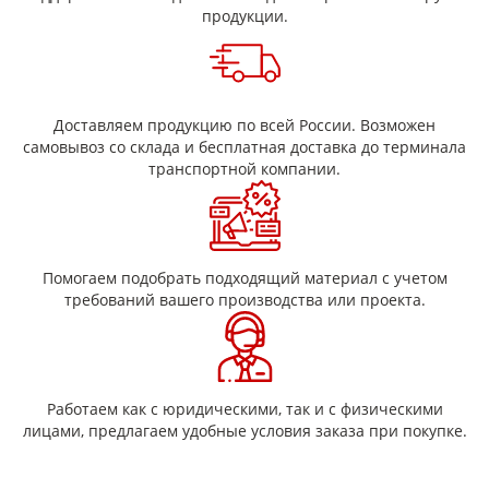
применимость в узлах с тепловой нагрузкой (нормы —
продукции.
по ТУ/паспорту);
технологичный рулонный формат;
подбор типоразмеров (ширина/толщина/длина
рулона) под задачу.
Как выбрать
Доставляем продукцию по всей России. Возможен
самовывоз со склада и бесплатная доставка до терминала
Для подбора обычно указывают ширину, толщину, длину
транспортной компании.
рулона и способ применения (намотка/бандаж/межслойная
прокладка), а также требования к документам на партию.
Помогаем подобрать подходящий материал с учетом
требований вашего производства или проекта.
Работаем как с юридическими, так и с физическими
лицами, предлагаем удобные условия заказа при покупке.