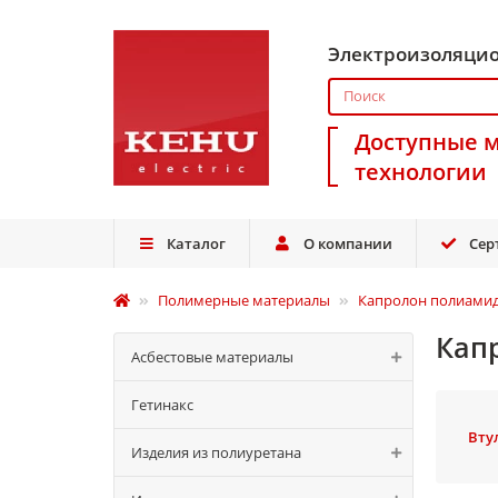
Электроизоляци
Доступные 
технологии
Каталог
О компании
Сер
Полимерные материалы
Капролон полиамид
Кап
Асбестовые материалы
Гетинакс
Вту
Изделия из полиуретана