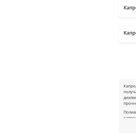
Капр
Капр
Капро
получ
диэле
прочн
Полиа
капро
своей
Мы пре