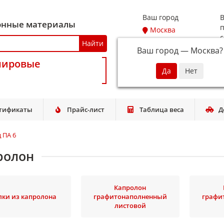
Ваш город
В
онные материалы
п
Москва
с
Найти
Ваш город —
Москва
?
мировые
T
тификаты
Прайс-лист
Таблица веса
Д
 ПА 6
ролон
Капролон
лки из капролона
графитонаполненный
графи
листовой