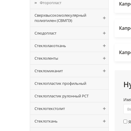
Фторопласт
Капр
Сверхвысокомолекулярный
полиэтилен (СВМПЭ)
Капр
Слюдопласт
Стеклолакоткань
Капр
Стеклоленты
Стекломиканит
Н
Стеклопластик профильный
Стеклопластик рулонный РСТ
Им
Стеклотекстолит
Стеклоткань
Я