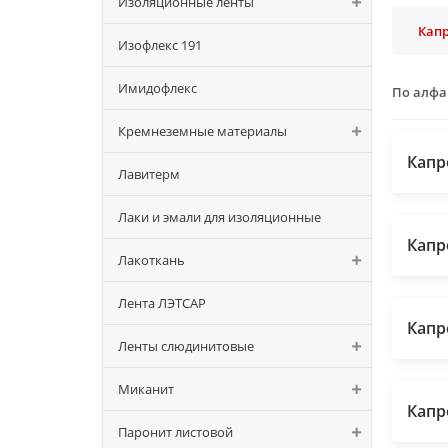
Изоляционные ленты
Кап
Изофлекс 191
Имидофлекс
По алф
Кремнеземные материалы
Капр
Лавитерм
Лаки и эмали для изоляционные
Капр
Лакоткань
Лента ЛЭТСАР
Капр
Ленты слюдинитовые
Миканит
Капр
Паронит листовой