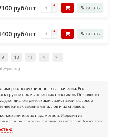
7100 руб/шт
Заказать
1400 руб/шт
Заказать
9
10
11
>
>|
16 страниц)
полимер конструкционного назначения. Его
я к группе промышленных пластиков. Он является
адает диэлектрическими свойствами, высокой
няется как замена металлов и их сплавов.
ко-механических параметров. Изделия из
ал удачной заменой деталей из металлов. Благодаря
остью
змеров 1000x1000, 1100х2200 и 1000x2000 мм,