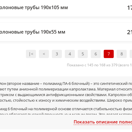
1
олоновые трубы 190х105 мм
2
олоновые трубы 190х55 мм
|<
<
3
4
5
6
7
8
Показано с 145 по 168 из 379 (всего 
лон (второе название – полиамид ПА-6 блочный) – это синтетический 
ают путем анионной полимеризации капролактама. Материал относитс
ктриком с выдающимися антифрикционными свойствами. Капролон обл
остью, стойкостью к износу и химическим воздействиям. Широко приме
мид 6 блочный на полимерной основе отличается стабильностью физи
лона обладают высокой прочностью и малым весом. Это делает матери
 структуре капролон хорошо гасит вибрации и снижает шум.
Показать описание полн
длагаем капролон в виде стержней и листьев (пластин) стандартных ра