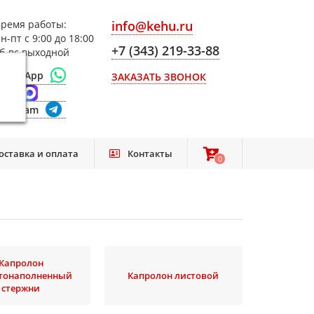
ремя работы:
info@kehu.ru
н-пт с 9:00 до 18:00
+7 (343) 219-33-88
б-вс выходной
WhatsApp
ЗАКАЗАТЬ ЗВОНОК
Max
elegram
оставка и оплата
Контакты
0
0
Капролон
тонаполненный
Капролон листовой
стержни