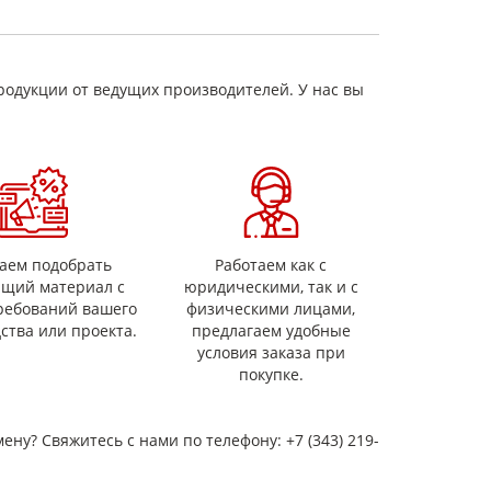
родукции от ведущих производителей. У нас вы
м отраслевым стандартам, что гарантирует высокое
го среди других конструкционных пластиков:
величивается даже при интенсивных нагрузках.
ванию.
Изделия из капролона обеспечивают
аем подобрать
Работаем как с
ся под влиянием масел, спиртов, слабых кислот и
ящий материал с
юридическими, так и с
ребований вашего
физическими лицами,
 питания.
ства или проекта.
предлагаем удобные
сть.
В отличие от стали, капролоновые стержни и
условия заказа при
ия.
покупке.
нструкции. Изделия из капролона весят значительно
обслуживание.
мену? Свяжитесь с нами по телефону: +7 (343) 219-
)
применение. Ключевые показатели материала: