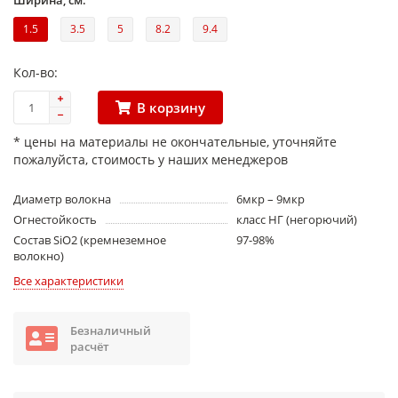
Ширина, см:
1.5
3.5
5
8.2
9.4
Кол-во:
В корзину
* цены на материалы не окончательные, уточняйте
пожалуйста, стоимость у наших менеджеров
Диаметр волокна
6мкр – 9мкр
Огнестойкость
класс НГ (негорючий)
Состав SiO2 (кремнеземное
97-98%
волокно)
Все характеристики
Безналичный
расчёт