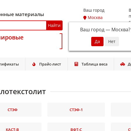
Ваш город
В
онные материалы
п
Москва
с
Найти
Ваш город —
Москва
?
мировые
T
тификаты
Прайс-лист
Таблица веса
Д
клотекстолит
СТЭФ
СТЭФ-1
КАСТ-В
ВФТ-С
С