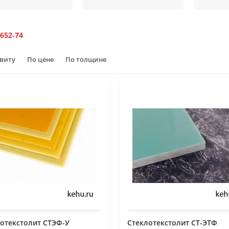
652-74
авиту
По цене
По толщине
отекстолит СТЭФ-У
Стеклотекстолит СТ-ЭТФ