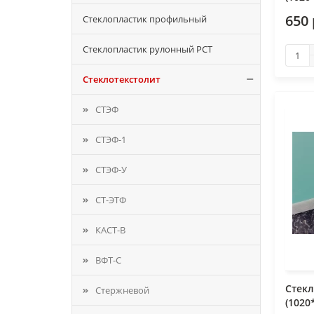
650 
Стеклопластик профильный
Стеклопластик рулонный РСТ
Стеклотекстолит
СТЭФ
СТЭФ-1
СТЭФ-У
СТ-ЭТФ
КАСТ-В
ВФТ-С
Стекл
Стержневой
(1020