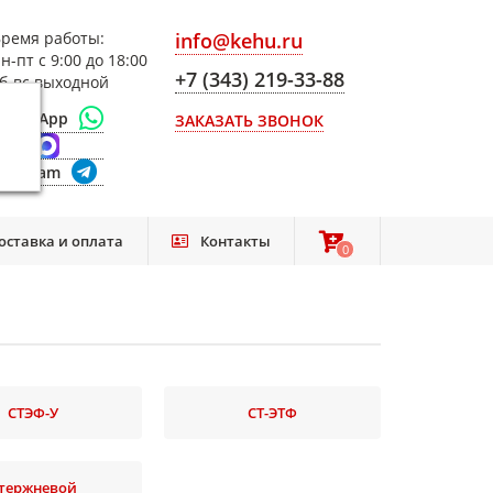
ремя работы:
info@kehu.ru
н-пт с 9:00 до 18:00
+7 (343) 219-33-88
б-вс выходной
WhatsApp
ЗАКАЗАТЬ ЗВОНОК
Max
elegram
оставка и оплата
Контакты
0
0
СТЭФ-У
СТ-ЭТФ
тержневой