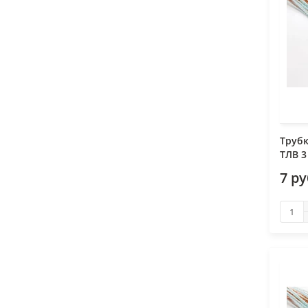
Труб
ТЛВ 3
7 р