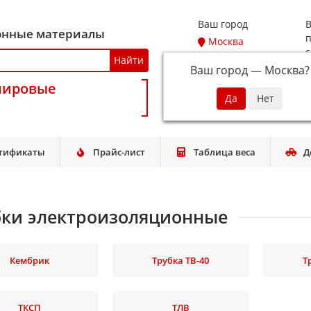
Ваш город
В
онные материалы
п
Москва
с
Найти
Ваш город —
Москва
?
мировые
T
тификаты
Прайс-лист
Таблица веса
Д
бки электроизоляционные
Кембрик
Трубка ТВ-40
Т
ТКСП
ТЛВ