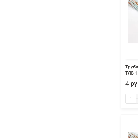
Труб
ТЛВ 1
4 р