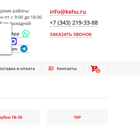
ремя работы:
info@kehu.ru
н-пт с 9:00 до 18:00
+7 (343) 219-33-88
б-вс выходной
WhatsApp
ЗАКАЗАТЬ ЗВОНОК
Max
elegram
оставка и оплата
Контакты
0
0
рубки ТВ-50
ТКР